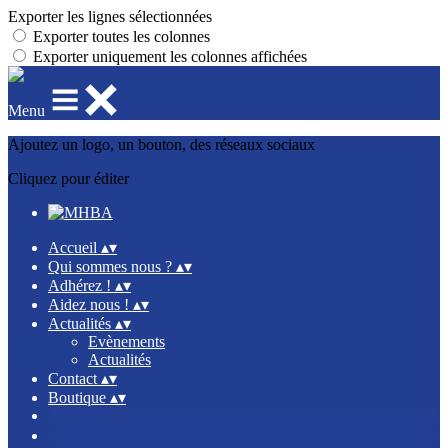
Exporter les lignes sélectionnées
Exporter toutes les colonnes
Exporter uniquement les colonnes affichées
Menu
Ajoutez un logo, un bouton, des réseaux sociaux
Cliquez pour éditer
Accueil
▴
▾
Qui sommes nous ?
▴
▾
Adhérez !
▴
▾
Aidez nous !
▴
▾
Actualités
▴
▾
Evènements
Actualités
Contact
▴
▾
Boutique
▴
▾